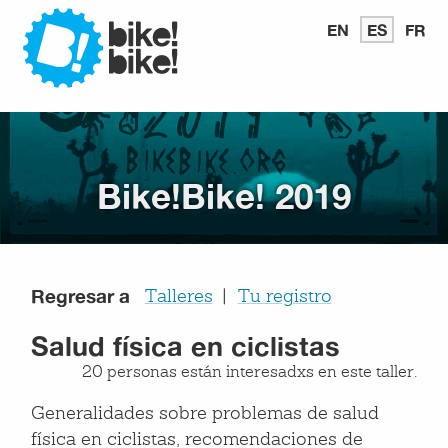
Bike
EN
READ
ES
LEER
FR
LI
IN
EN
E
ENGLISH
ESPAÑ
FR
Bike
Bike!Bike! 2019
Regresar a
Talleres
Tu registro
Salud física en ciclistas
20 personas están interesadxs en este taller.
Generalidades sobre problemas de salud
física en ciclistas, recomendaciones de